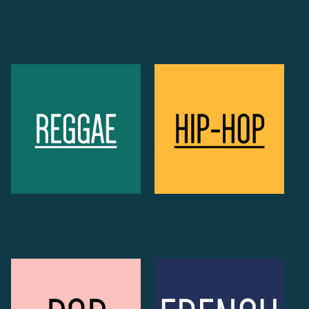
Rock
Jazz / Funk / Blues /
Soul
Reggae / World Music
Hip-Hop / R&B / Rap