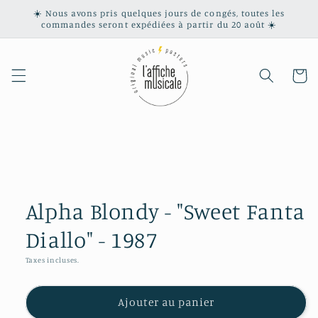
et
☀️ Nous avons pris quelques jours de congés, toutes les
passer
commandes seront expédiées à partir du 20 août ☀️
au
contenu
Panier
Passer aux
informations
produits
Alpha Blondy - "Sweet Fanta
Diallo" - 1987
Taxes incluses.
Ajouter au panier