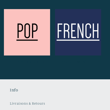
Pop / Pop Rock
French Music
Info
Livraisons & Retours