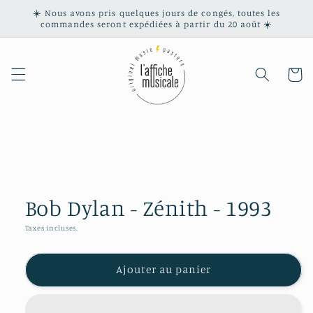
et
☀️ Nous avons pris quelques jours de congés, toutes les
passer
commandes seront expédiées à partir du 20 août ☀️
au
contenu
Panier
Passer aux
informations
produits
Bob Dylan - Zénith - 1993
Taxes incluses.
Ajouter au panier