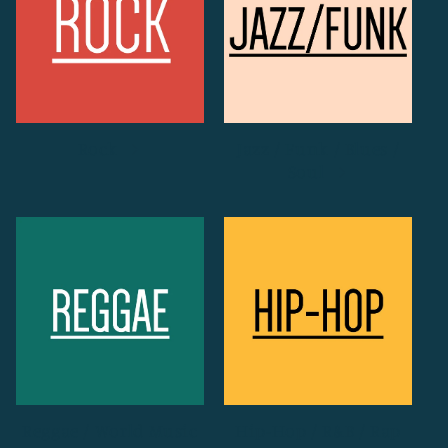
Rock
Jazz / Funk / Blues /
Soul
Reggae / World Music
Hip-Hop / R&B / Rap