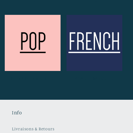
Pop / Pop Rock
French Music
Info
Livraisons & Retours