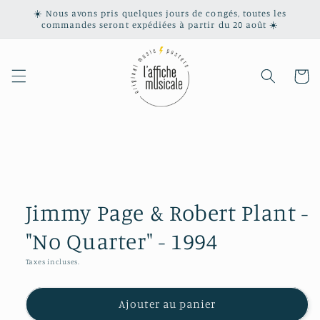
et
☀️ Nous avons pris quelques jours de congés, toutes les
passer
commandes seront expédiées à partir du 20 août ☀️
au
contenu
Panier
Passer aux
informations
produits
Jimmy Page & Robert Plant -
"No Quarter" - 1994
Taxes incluses.
Ajouter au panier