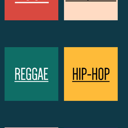
Rock
Jazz / Funk / Blues /
Soul
Reggae / World Music
Hip-Hop / R&B / Rap