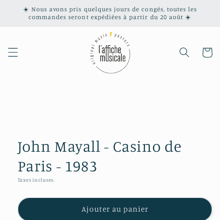
et
☀️ Nous avons pris quelques jours de congés, toutes les
passer
commandes seront expédiées à partir du 20 août ☀️
au
contenu
Panier
Passer aux
informations
produits
John Mayall - Casino de
Paris - 1983
Taxes incluses.
Ajouter au panier