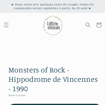
et
☀️ Nous avons pris quelques jours de congés, toutes les
passer
commandes seront expédiées à partir du 20 août ☀️
au
contenu
Panier
Passer aux
informations
produits
Monsters of Rock -
Hippodrome de Vincennes
- 1990
Taxes incluses.