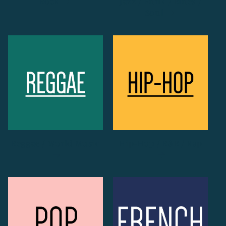
Rock
Jazz / Funk / Blues /
Soul
Reggae / World Music
Hip-Hop / R&B / Rap