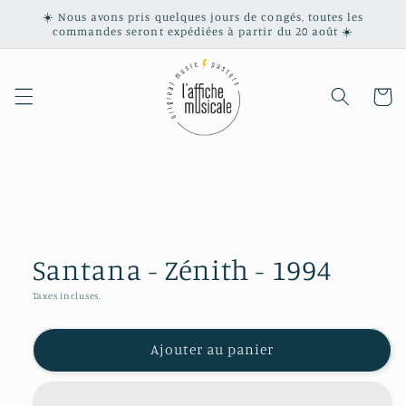
et
☀️ Nous avons pris quelques jours de congés, toutes les
passer
commandes seront expédiées à partir du 20 août ☀️
au
contenu
Panier
Passer aux
informations
produits
Santana - Zénith - 1994
Taxes incluses.
Ajouter au panier