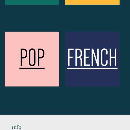
Reggae / World Music
Hip-Hop / R&B / Rap
Pop / Pop Rock
French Music
Info