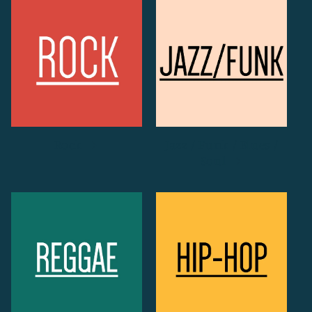
Rock
Jazz / Funk / Blues /
Soul